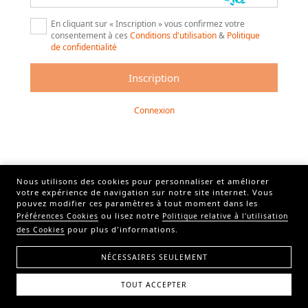
En cliquant sur « Inscription » vous confirmez votre
consentement à ces
Conditions d'utilisation
&
Politique
de confidentialité
Connexion
Nous utilisons des cookies pour personnaliser et améliorer
votre expérience de navigation sur notre site internet. Vous
pouvez modifier ces paramètres à tout moment dans les
ou lisez notre
Préférences Cookies
Politique relative à l'utilisation
pour plus d'informations.
des Cookies
NÉCESSAIRES SEULEMENT
TOUT ACCEPTER