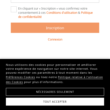
En cliquant sur « Inscription » vous confirmez votre
consentement à ces
Conditions d'utilisation
&
Politique
de confidentialité
Connexion
Nous utilisons des cookies pour personnaliser et améliorer
votre expérience de navigation sur notre site internet. Vous
pouvez modifier ces paramètres à tout moment dans les
ou lisez notre
Préférences Cookies
Politique relative à l'utilisation
pour plus d'informations.
des Cookies
NÉCESSAIRES SEULEMENT
TOUT ACCEPTER