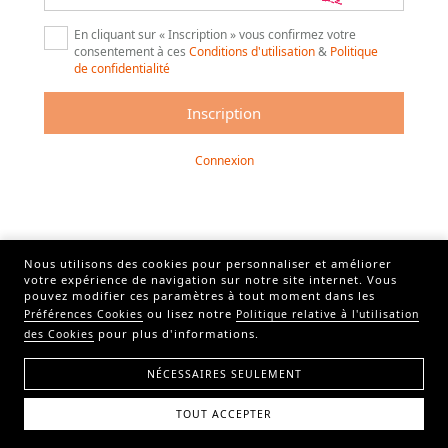
En cliquant sur « Inscription » vous confirmez votre
consentement à ces
Conditions d'utilisation
&
Politique
de confidentialité
Connexion
Nous utilisons des cookies pour personnaliser et améliorer
votre expérience de navigation sur notre site internet. Vous
pouvez modifier ces paramètres à tout moment dans les
ou lisez notre
Préférences Cookies
Politique relative à l'utilisation
pour plus d'informations.
des Cookies
NÉCESSAIRES SEULEMENT
TOUT ACCEPTER